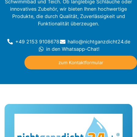
Schwimmbad und Teich. Ob langlebige Schläuche oder
innovatives Zubehör, wir bieten Ihnen hochwertige
Produkte, die durch Qualität, Zuverlässigkeit und
Funktionalität überzeugen.
+49 2153 9108678
hallo@nichtganzdicht24.de
in den Whatsapp-Chat!
zum Kontaktformular