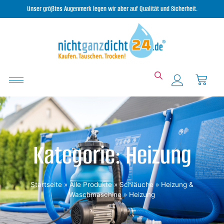
Unser größtes Augenmerk legen wir aber auf Qualität und Sicherheit.
Kategorie: Heizung
Startseite
»
Alle Produkte
»
Schläuche
»
Heizung &
Waschmaschine
»
Heizung