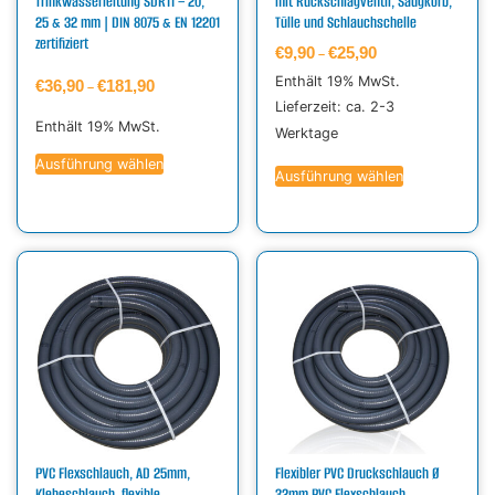
Trinkwasserleitung SDR11 – 20,
mit Rückschlagventil, Saugkorb,
25 & 32 mm | DIN 8075 & EN 12201
Tülle und Schlauchschelle
zertifiziert
€
9,90
€
25,90
–
Enthält 19% MwSt.
€
36,90
€
181,90
–
Lieferzeit: ca. 2-3
Enthält 19% MwSt.
Werktage
Ausführung wählen
Ausführung wählen
PVC Flexschlauch, AD 25mm,
Flexibler PVC Druckschlauch Ø
Klebeschlauch, flexible
32mm PVC Flexschlauch