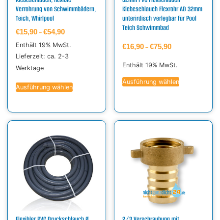
Verrohrung von Schwimmbädern,
Klebeschlauch Flexrohr AD 32mm
Teich, Whirlpool
unterirdisch verlegbar für Pool
Teich Schwimmbad
€
15,90
€
54,90
–
Enthält 19% MwSt.
€
16,90
€
75,90
–
Lieferzeit: ca. 2-3
Enthält 19% MwSt.
Werktage
Ausführung wählen
Ausführung wählen
Flexibler PVC Druckschlauch Ø
2/3 Verschraubung mit