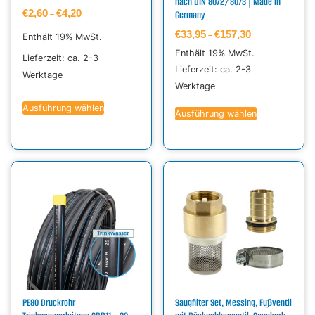
nach DIN 8072/8073 | Made in
€
2,60
€
4,20
Germany
–
€
33,95
€
157,30
–
Enthält 19% MwSt.
Enthält 19% MwSt.
Lieferzeit: ca. 2-3
Lieferzeit: ca. 2-3
Werktage
Werktage
Ausführung wählen
Ausführung wählen
PE80 Druckrohr
Saugfilter Set, Messing, Fußventil