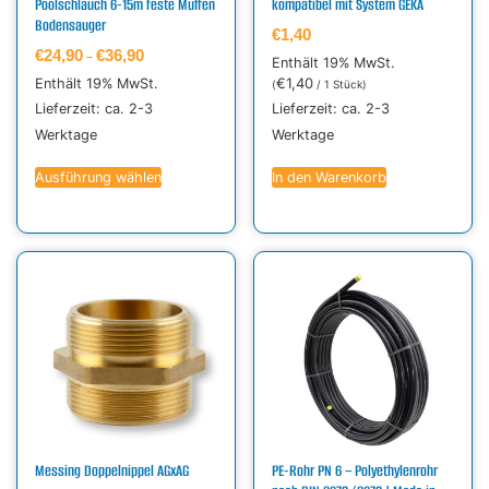
Poolschlauch 6-15m feste Muffen
kompatibel mit System GEKA
Bodensauger
€
1,40
€
24,90
€
36,90
–
Enthält 19% MwSt.
€
1,40
Enthält 19% MwSt.
(
/ 1 Stück)
Lieferzeit: ca. 2-3
Lieferzeit: ca. 2-3
Werktage
Werktage
Ausführung wählen
In den Warenkorb
Messing Doppelnippel AGxAG
PE-Rohr PN 6 – Polyethylenrohr