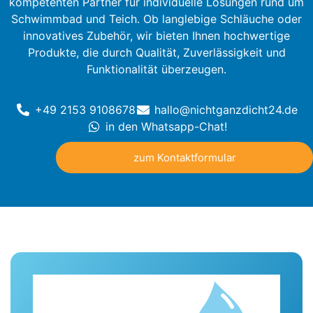
kompetenten Partner für individuelle Lösungen rund um
Schwimmbad und Teich. Ob langlebige Schläuche oder
innovatives Zubehör, wir bieten Ihnen hochwertige
Produkte, die durch Qualität, Zuverlässigkeit und
Funktionalität überzeugen.
+49 2153 9108678
hallo@nichtganzdicht24.de
in den Whatsapp-Chat!
zum Kontaktformular