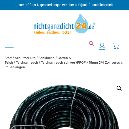
Unser größtes Augenmerk legen wir aber auf Qualität und Sicherheit.
Start
/
Alle Produkte
/
Schläuche
/
Garten &
Teich
/
Teichschlauch
/ Teichschlauch schwer (PROFI) 19mm 3/4 Zoll versch.
Rollenlängen