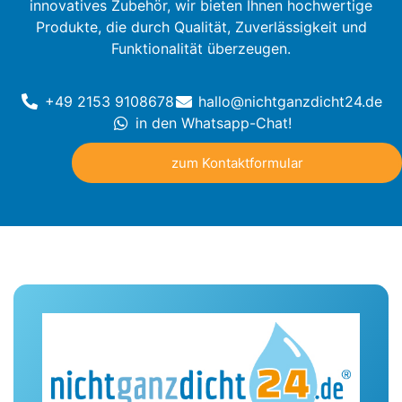
innovatives Zubehör, wir bieten Ihnen hochwertige
Produkte, die durch Qualität, Zuverlässigkeit und
Funktionalität überzeugen.
+49 2153 9108678
hallo@nichtganzdicht24.de
in den Whatsapp-Chat!
zum Kontaktformular