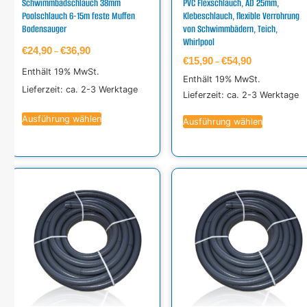
Schwimmbadschlauch 38mm
PVC Flexschlauch, AD 25mm,
Poolschlauch 6-15m feste Muffen
Klebeschlauch, flexible Verrohrung
Bodensauger
von Schwimmbädern, Teich,
Whirlpool
€
24,90
€
36,90
–
€
15,90
€
54,90
–
Enthält 19% MwSt.
Enthält 19% MwSt.
Lieferzeit: ca. 2-3 Werktage
Lieferzeit: ca. 2-3 Werktage
Ausführung wählen
Ausführung wählen