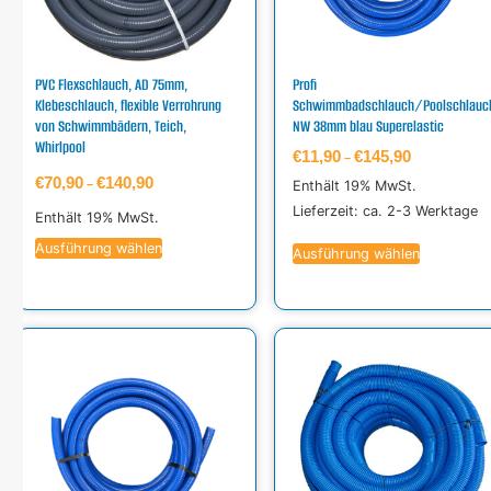
PVC Flexschlauch, AD 75mm,
Profi
Klebeschlauch, flexible Verrohrung
Schwimmbadschlauch/Poolschlauc
von Schwimmbädern, Teich,
NW 38mm blau Superelastic
Whirlpool
€
11,90
€
145,90
–
€
70,90
€
140,90
Enthält 19% MwSt.
–
Lieferzeit: ca. 2-3 Werktage
Enthält 19% MwSt.
Ausführung wählen
Ausführung wählen