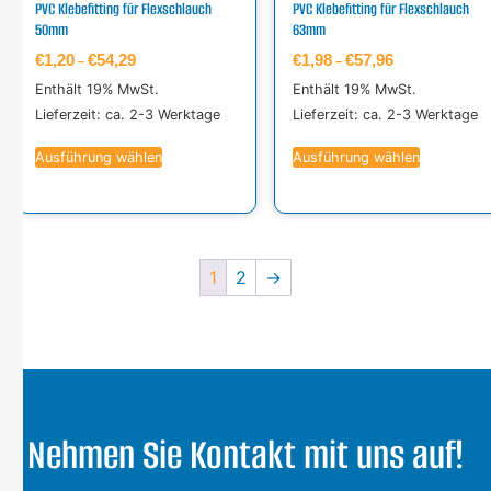
PVC Klebefitting für Flexschlauch
PVC Klebefitting für Flexschlauch
50mm
63mm
€
1,20
€
54,29
€
1,98
€
57,96
–
–
Enthält 19% MwSt.
Enthält 19% MwSt.
Lieferzeit: ca. 2-3 Werktage
Lieferzeit: ca. 2-3 Werktage
Ausführung wählen
Ausführung wählen
1
2
→
Nehmen Sie Kontakt mit uns auf!