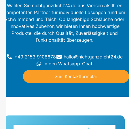
Wählen Sie nichtganzdicht24.de aus Viersen als Ihren
kompetenten Partner für individuelle Lösungen rund um
Schwimmbad und Teich. Ob langlebige Schläuche oder
innovatives Zubehör, wir bieten Ihnen hochwertige
Produkte, die durch Qualität, Zuverlässigkeit und
Funktionalität überzeugen.
+49 2153 9108678
hallo@nichtganzdicht24.de
in den Whatsapp-Chat!
zum Kontaktformular