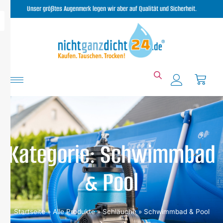
Unser größtes Augenmerk legen wir aber auf Qualität und Sicherheit.
Kategorie: Schwimmbad
& Pool
Startseite
»
Alle Produkte
»
Schläuche
»
Schwimmbad & Pool