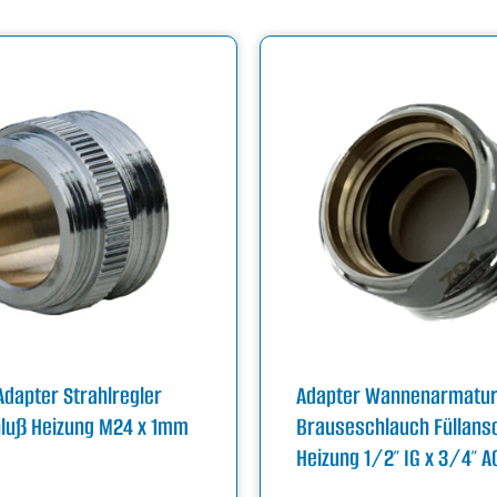
Adapter Strahlregler
Adapter Wannenarmatu
hluß Heizung M24 x 1mm
Brauseschlauch Füllans
G
Heizung 1/2″ IG x 3/4″ A