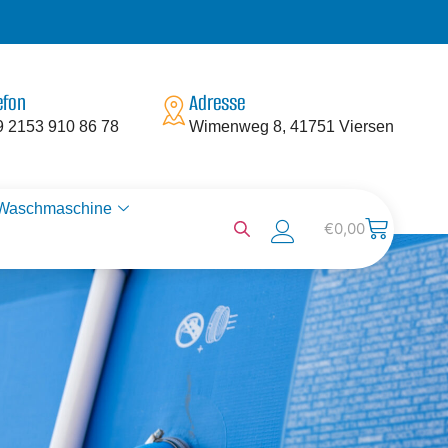
efon
Adresse
9 2153 910 86 78
Wimenweg 8, 41751 Viersen
 Waschmaschine
€
0,00