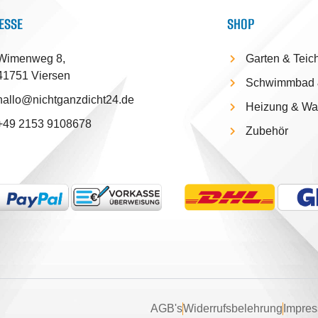
ESSE
SHOP
Wimenweg 8,
Garten & Teic
41751 Viersen
Schwimmbad 
hallo@nichtganzdicht24.de
Heizung & W
+49 2153 9108678
Zubehör
AGB's
Widerrufsbelehrung
Impre