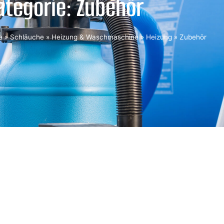
ategorie: Zubehör
e
»
Schläuche
»
Heizung & Waschmaschine
»
Heizung
»
Zubehör