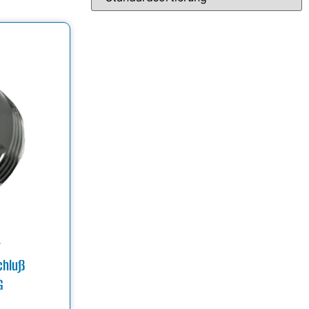
r
chluß
G