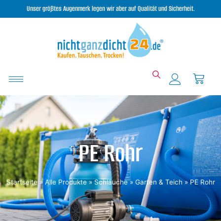
Unser größtes Augenmerk legen wir aber auf Qualität und Sicherheit.
PE Rohr
Startseite
»
Alle Produkte
»
Schläuche
»
Garten & Teich
»
PE Rohr