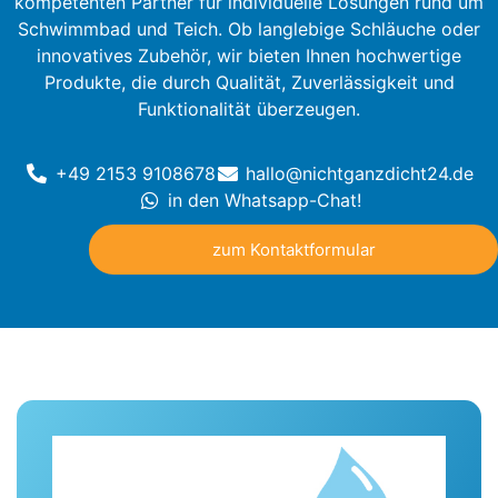
kompetenten Partner für individuelle Lösungen rund um
Schwimmbad und Teich. Ob langlebige Schläuche oder
innovatives Zubehör, wir bieten Ihnen hochwertige
Produkte, die durch Qualität, Zuverlässigkeit und
Funktionalität überzeugen.
+49 2153 9108678
hallo@nichtganzdicht24.de
in den Whatsapp-Chat!
zum Kontaktformular